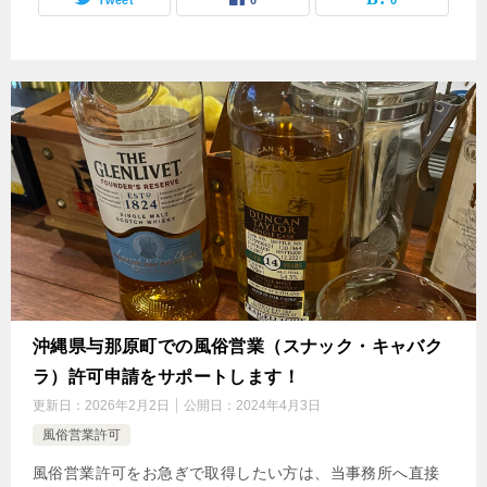
Tweet
0
0
沖縄県与那原町での風俗営業（スナック・キャバク
ラ）許可申請をサポートします！
更新日：
2026年2月2日
公開日：
2024年4月3日
風俗営業許可
風俗営業許可をお急ぎで取得したい方は、当事務所へ直接