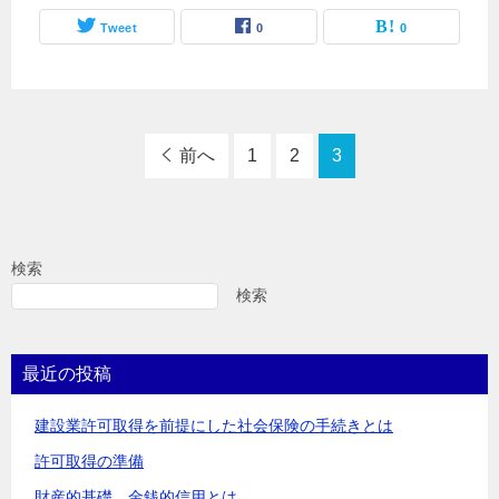
Tweet
0
0
前へ
1
2
3
検索
検索
最近の投稿
建設業許可取得を前提にした社会保険の手続きとは
許可取得の準備
財産的基礎、金銭的信用とは