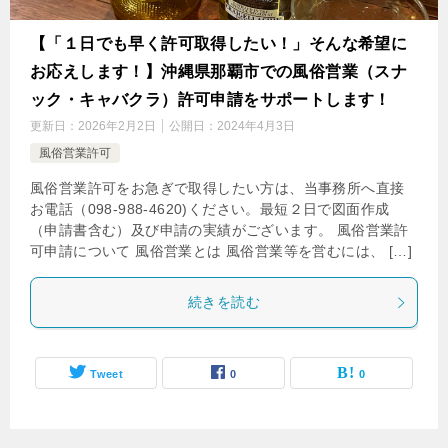
【「１日でも早く許可取得したい！」そんな希望に
お応えします！】沖縄県那覇市での風俗営業（スナ
ック・キャバクラ）許可申請をサポートします！
更新日：
2026年2月2日
公開日：
2024年4月3日
風俗営業許可
風俗営業許可をお急ぎで取得したい方は、当事務所へ直接
お電話（098-988-4620)ください。最短２日で図面作成
（申請書含む）及び申請の実績がございます。 風俗営業許
可申請について 風俗営業とは 風俗営業等を営むには、 […]
続きを読む
Tweet
0
0