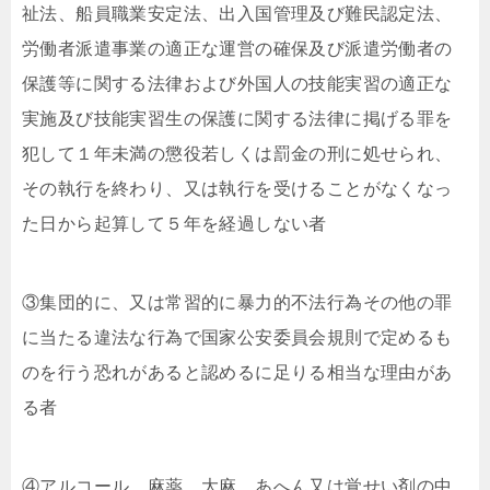
祉法、船員職業安定法、出入国管理及び難民認定法、
労働者派遣事業の適正な運営の確保及び派遣労働者の
保護等に関する法律および外国人の技能実習の適正な
実施及び技能実習生の保護に関する法律に掲げる罪を
犯して１年未満の懲役若しくは罰金の刑に処せられ、
その執行を終わり、又は執行を受けることがなくなっ
た日から起算して５年を経過しない者
③集団的に、又は常習的に暴力的不法行為その他の罪
に当たる違法な行為で国家公安委員会規則で定めるも
のを行う恐れがあると認めるに足りる相当な理由があ
る者
④アルコール、麻薬、大麻、あへん又は覚せい剤の中