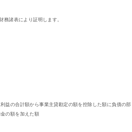
財務諸表により証明します。
。
主利益の合計額から事業主貸勘定の額を控除した額に負債の部
備金の額を加えた額