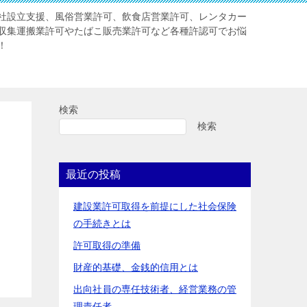
社設立支援、風俗営業許可、飲食店営業許可、レンタカー
収集運搬業許可やたばこ販売業許可など各種許認可でお悩
！
検索
検索
最近の投稿
建設業許可取得を前提にした社会保険
の手続きとは
許可取得の準備
財産的基礎、金銭的信用とは
出向社員の専任技術者、経営業務の管
理責任者