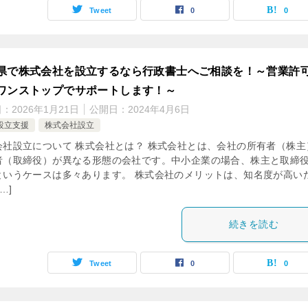
Tweet
0
0
県で株式会社を設立するなら行政書士へご相談を！～営業許
ワンストップでサポートします！～
日：
2026年1月21日
公開日：
2024年4月6日
設立支援
株式会社設立
会社設立について 株式会社とは？ 株式会社とは、会社の所有者（株主
者（取締役）が異なる形態の会社です。中小企業の場合、株主と取締
というケースは多々あります。 株式会社のメリットは、知名度が高い
…]
続きを読む
Tweet
0
0