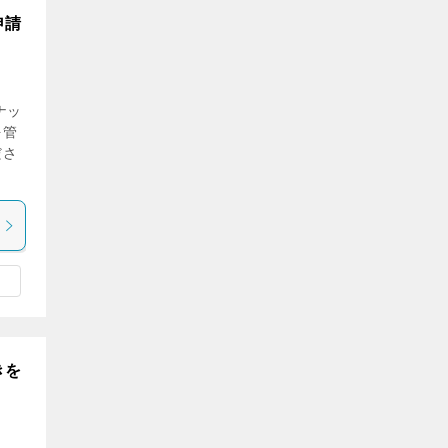
申請
ナッ
を管
ださ
きを