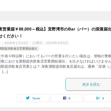
夜営業届￥88,000～税込】宜野湾市のBar（バー）の深酒届
せください！
日：
2026年1月24日
公開日：
2024年4月6日
酒類提供飲食店営業開始届出
（午前０時以降）においてもバーの営業を行いたい場合は、管轄の警
深夜における酒類提供飲食店営業開始届出」を出さなければいけませ
酒類提供飲食店営業とは？ 深夜酒類提供飲食店届出は、通称「深酒（
 […]
続きを読む
Tweet
0
0