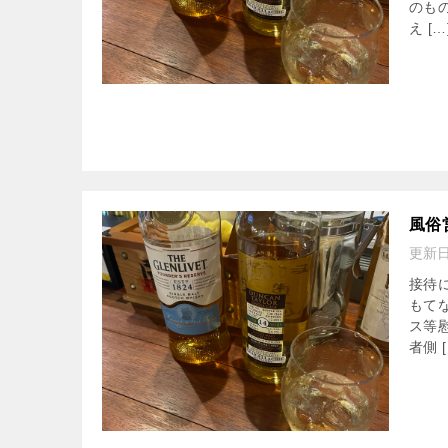
のも
え […
風俗
更新
接待
もて
ス等
者側 [