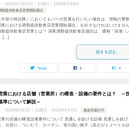
日：
2026年1月22日
公開日：
2024年4月6日
酒類提供飲食店営業開始届出
（午前０時以降）においてもバーの営業を行いたい場合は、管轄の警
深夜における酒類提供飲食店営業開始届出」を出さなければいけませ
酒類提供飲食店営業とは？ 深夜酒類提供飲食店届出は、通称「深酒（
 […]
続きを読む
Tweet
0
0
営業における店舗（営業所）の構造・設備の要件とは？ ～
基準について解説～
日：
2026年2月2日
公開日：
2024年4月6日
風俗営業許可
営業の店舗の構造設備要件について 見通しを妨げる設備 見通しを妨げ
は、仕切り、ついたて、カーテン、背の高い椅子（高さが１メートル