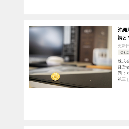
沖縄
請と
更新
会社
株式
経営
同じ
第三 [