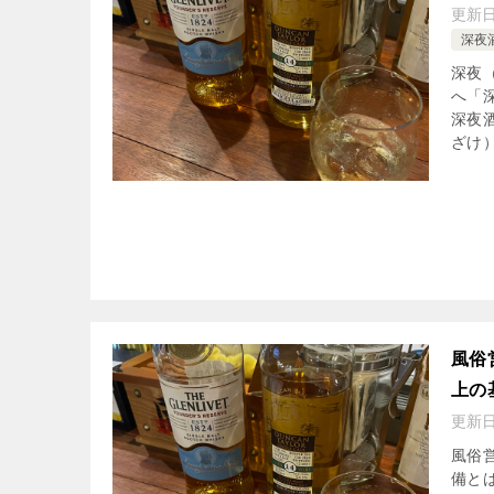
更新
深夜
深夜
へ「
深夜
ざけ）
風俗
上の
更新
風俗
備と