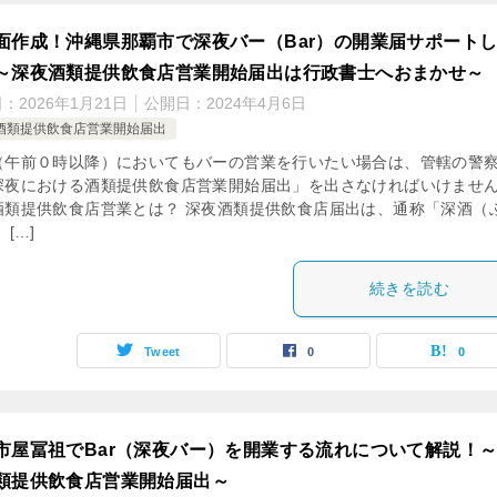
面作成！沖縄県那覇市で深夜バー（Bar）の開業届サポート
～深夜酒類提供飲食店営業開始届出は行政書士へおまかせ～
日：
2026年1月21日
公開日：
2024年4月6日
酒類提供飲食店営業開始届出
（午前０時以降）においてもバーの営業を行いたい場合は、管轄の警
深夜における酒類提供飲食店営業開始届出」を出さなければいけませ
酒類提供飲食店営業とは？ 深夜酒類提供飲食店届出は、通称「深酒（
 […]
続きを読む
Tweet
0
0
市屋冨祖でBar（深夜バー）を開業する流れについて解説！
類提供飲食店営業開始届出～