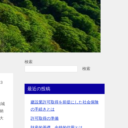
検索
検索
３
最近の投稿
建設業許可取得を前提にした社会保険
南城
の手続きとは
納
大
許可取得の準備
財産的基礎、金銭的信用とは