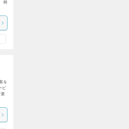
 例
客を
ービ
営業