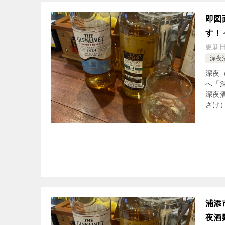
即図
す！
更新
深夜
深夜
へ「
深夜
ざけ）
浦添
夜酒