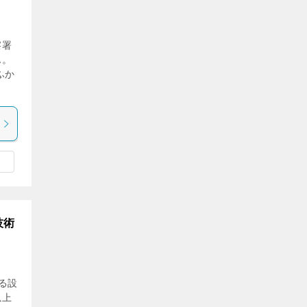
察署
ん。
ふか
技術
る設
以上