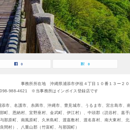
0
0
諒 事務所所在地 沖縄県浦添市伊祖４丁目１０番１３ー２０
-988-4621 ※当事務所はインボイス登録店です
浦添市、名護市、糸満市、沖縄市、豊見城市、うるま市、宮古島市、
部町、恩納村、宜野座村、金武町、伊江村）、中頭郡（読谷村、嘉手
与那原町、南風原町、久米島町、渡嘉敷村、渡名喜村、南大東村、北
良間村）、八重山郡（竹富町、与那国町）