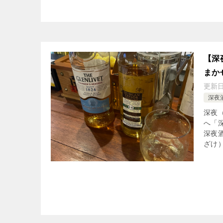
【深
まか
更新
深夜
深夜
へ「
深夜
ざけ）