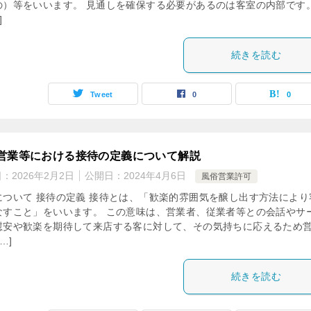
の）等をいいます。 見通しを確保する必要があるのは客室の内部です。
]
続きを読む
Tweet
0
0
営業等における接待の定義について解説
日：
2026年2月2日
公開日：
2024年4月6日
風俗営業許可
について 接待の定義 接待とは、「歓楽的雰囲気を醸し出す方法により
なすこと」をいいます。 この意味は、営業者、従業者等との会話やサ
慰安や歓楽を期待して来店する客に対して、その気持ちに応えるため
…]
続きを読む