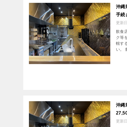
沖縄
手続
更新
飲食
ク等
轄す
い。 飲
沖縄
27
更新