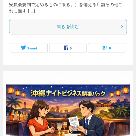
安員会規制で定めるものに限る。）を備える店舗その他こ
れに類す […]
続きを読む
Tweet
0
0