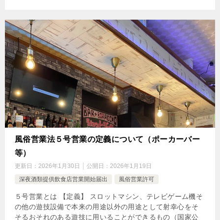
風俗営業法５号営業の定義について（ポーカーバー
等）
更新日：
2026年1月30日
公開日：
2026年1月19日
深夜酒類提供飲食店営業開始届出
風俗営業許可
５号営業とは 【定義】 スロットマシン、テレビゲーム機そ
の他の遊技設備で本来の用途以外の用途として射幸心をそ
そるおそれのある遊技に用いることができるもの（国家公