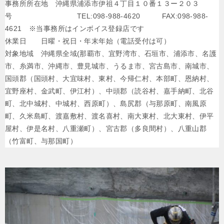
事務所所在地 沖縄県浦添市伊祖４丁目１０番１３ー２０３
号 TEL:098-988-4620 FAX:098-988-
4621 ※当事務所はインボイス登録店です
休業日 日曜・祝日・年末年始（電話受付は可）
対象地域 沖縄県全域(那覇市、宜野湾市、石垣市、浦添市、名護
市、糸満市、沖縄市、豊見城市、うるま市、宮古島市、南城市、
国頭郡（国頭村、大宜味村、東村、今帰仁村、本部町、恩納村、
宜野座村、金武町、伊江村）、中頭郡（読谷村、嘉手納町、北谷
町、北中城村、中城村、西原町）、島尻郡（与那原町、南風原
町、久米島町、渡嘉敷村、渡名喜村、南大東村、北大東村、伊平
屋村、伊是名村、八重瀬町）、宮古郡（多良間村）、八重山郡
（竹富町、与那国町）