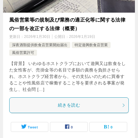
風俗営業等の規制及び業務の適正化等に関する法律
の一部を改正する法律（概要）
更新日：
2026年1月30日
公開日：
2026年1月19日
深夜酒類提供飲食店営業開始届出
特定遊興飲食店営業
風俗営業許可
【背景】 いわゆるホストクラブにおいて遊興又は飲食をし
た女性客が、売掛金等の名目で多額の責務を負担させら
れ、ホストクラブ経営者から、その支払いのために買春す
ることや性風俗店で稼働すること等を要求される事案が発
生し、社会問 […]
続きを読む
Tweet
0
0