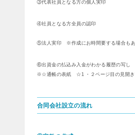
③代表社員となる方の個人実印
④社員となる方全員の認印
⑤法人実印 ※作成にお時間要する場合も
⑥出資金の払込み入金がわかる履歴の写し
※☆通帳の表紙 ☆1 ・２ページ目の見開
合同会社設立の流れ