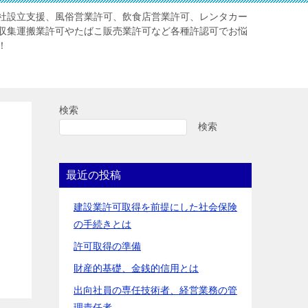
社設立支援、風俗営業許可、飲食店営業許可、レンタカー
収集運搬業許可やたばこ販売業許可など各種許認可でお悩
！
検索
検索
最近の投稿
建設業許可取得を前提にした社会保険
の手続きとは
許可取得の準備
財産的基礎、金銭的信用とは
出向社員の専任技術者、経営業務の管
理責任者