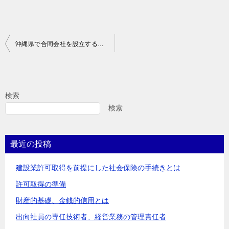
投
沖縄県で合同会社を設立するなら行政書士へご相談を！～営業許可申請とワンストップでサポートします！～
稿
ナ
ビ
検索
ゲ
検索
ー
シ
最近の投稿
ョ
建設業許可取得を前提にした社会保険の手続きとは
ン
許可取得の準備
財産的基礎、金銭的信用とは
出向社員の専任技術者、経営業務の管理責任者